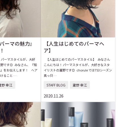
パーマの魅力』
【人生はじめてのパーマヘ
！
ア】
 パーマスタイルが、大好
【人生はじめてのパーマスタイル】 みなさん
野です😊 みなさん、 『知
こんにちは！ パーマスタイルが、大好きなスタ
力』をお伝えします！ ヘア
イリストの瀧野です😊 chorule では753シーズン
けること …
真っ只 …
瀧野 幸江
STAFF BLOG
瀧野 幸江
2020.11.26