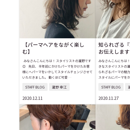
【パーマヘアをながく楽し
知られざる『
む】
お伝えします
みなさんこんにちは！ スタイリストの瀧野です
みなさんこんにちは！
😊 先日、 半年前にかけたパーマをかけたお客
きなスタイリストの瀧
様にへパーマをいかしてスタイルチェンジさせて
られざるパーマの魅
いただきました。 動くほど可愛 …
スタイルにパーマをか
STAFF BLOG
瀧野 幸江
STAFF BLOG
2020.12.11
2020.11.27