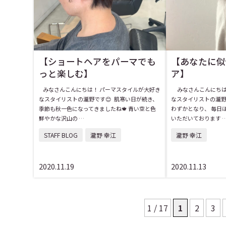
【ショートヘアをパーマでも
【あなたに似
っと楽しむ】
ア】
みなさんこんにちは！ パーマスタイルが大好き
みなさんこんにちは
なスタイリストの瀧野です😊 肌寒い日が続き、
なスタイリストの瀧野
季節も秋一色になってきましたね🍁 青い空と色
わずかとなり、 毎日
鮮やかな沢山の …
いただいております 
STAFF BLOG
瀧野 幸江
瀧野 幸江
2020.11.19
2020.11.13
1 / 17
1
2
3