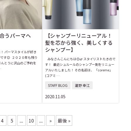
合うパーマヘ
【シャンプーリニューアル！
髪を芯から強く、美しくする
シャンプー】
！ パーマスタイルが好き
です😊 ２０２０年も残り
みなさんこんにちは😊🌿 スタイリストたきので
ほんとうに沢山のご予約を
す！ 最近シュルールのシャンプー剤をリニュー
…
アルいたしました！ その名前は、 「coreme」
(コアミ …
STAFF BLOG
瀧野 幸江
2020.11.05
4
5
...
10
...
»
最後 »