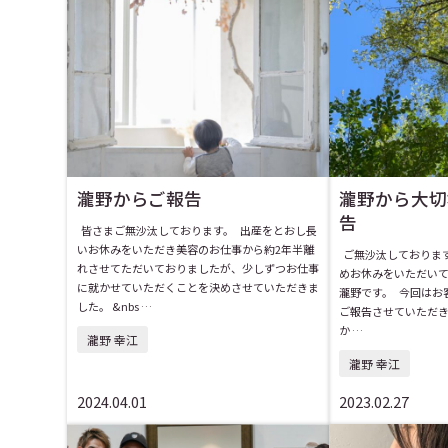
瀧野からご報告
瀧野から大切
告
皆さまご無沙汰しております。 出産をとおし長
いお休みをいただき美容のお仕事から約2年半離
ご無沙汰しておりま
れさせてただいておりましたが、少しずつお仕事
めお休みをいただい
に就かせていただくことを決めさせていただきま
瀧野です。 今回はお
した。 &nbs …
ご報告させていただ
か …
瀧野 幸江
瀧野 幸江
2024.04.01
2023.02.27