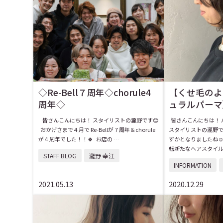
◇Re-Bell７周年◇chorule4
【くせ毛のよ
周年◇
ュラルパーマ
皆さんこんにちは！ スタイリストの瀧野です😊
皆さんこんにちは！ 
おかげさまで４月で Re-Bellが７周年＆chorule
スタイリストの瀧野で
が４周年でした！！🍀 お店の …
ずかとなりましたね☺
転新たなヘアスタイル
STAFF BLOG
瀧野 幸江
INFORMATION
2021.05.13
2020.12.29