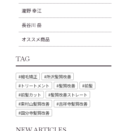
瀧野 幸江
長谷川 岳
オススメ商品
TAG
縮毛矯正
所沢髪質改善
トリートメント
髪質改善
前髪
前髪カット
髪質改善ストレート
東村山髪質改善
吉祥寺髪質改善
国分寺髪質改善
NEW ARTICLES