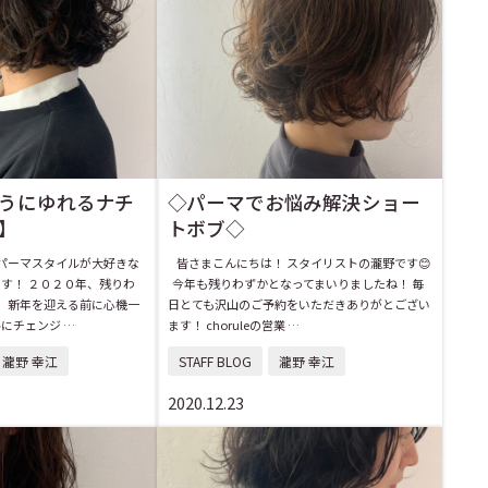
うにゆれるナチ
◇パーマでお悩み解決ショー
】
トボブ◇
パーマスタイルが大好きな
皆さまこんにちは！ スタイリストの瀧野です😊
す！ ２０２０年、残りわ
今年も残りわずかとなってまいりましたね！ 毎
️ 新年を迎える前に心機一
日とても沢山のご予約をいただきありがとござい
にチェンジ …
ます！ choruleの営業 …
瀧野 幸江
STAFF BLOG
瀧野 幸江
2020.12.23