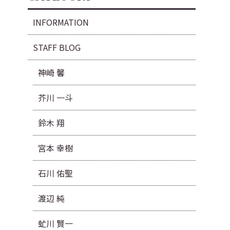
INFORMATION
STAFF BLOG
神崎 馨
芥川 一斗
鈴木 翔
宮本 幸樹
石川 佑聖
渡辺 純
虻川 賢一