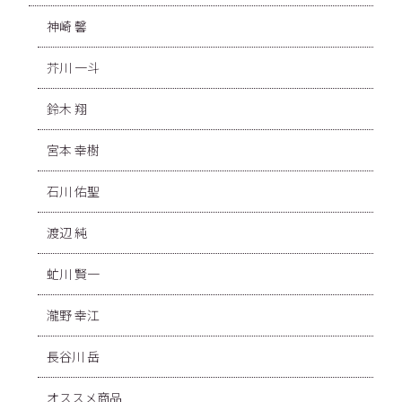
神崎 馨
芥川 一斗
鈴木 翔
宮本 幸樹
石川 佑聖
渡辺 純
虻川 賢一
瀧野 幸江
長谷川 岳
オススメ商品