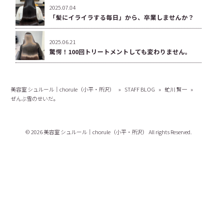
2025.07.04
「髪にイライラする毎日」から、卒業しませんか？
2025.06.21
驚愕！100回トリートメントしても変わりません。
美容室 シュルール｜chorule（小平・所沢）
»
STAFF BLOG
»
虻川 賢一
»
ぜんぶ雪のせいだ。
© 2026 美容室 シュルール｜chorule（小平・所沢） All rights Reserved.