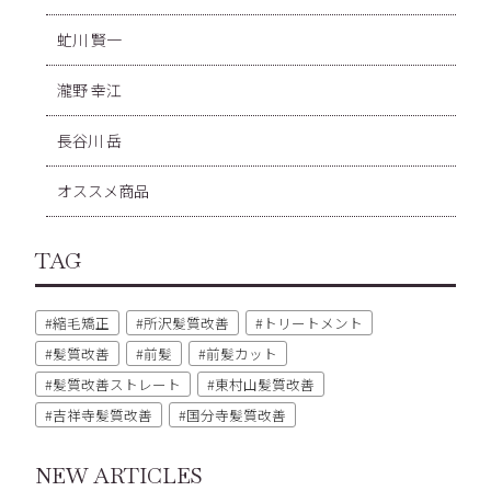
虻川 賢一
瀧野 幸江
長谷川 岳
オススメ商品
TAG
縮毛矯正
所沢髪質改善
トリートメント
髪質改善
前髪
前髪カット
髪質改善ストレート
東村山髪質改善
吉祥寺髪質改善
国分寺髪質改善
NEW ARTICLES