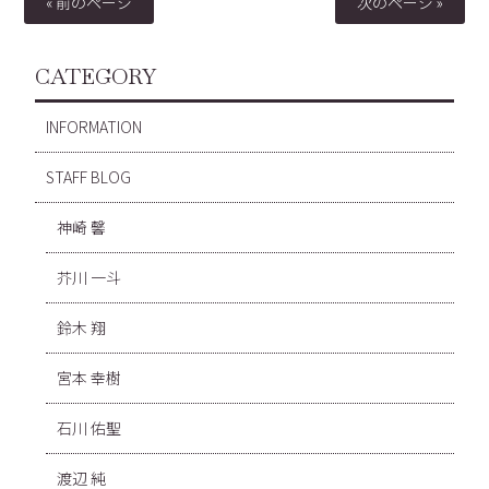
« 前のページ
次のページ »
CATEGORY
INFORMATION
STAFF BLOG
神崎 馨
芥川 一斗
鈴木 翔
宮本 幸樹
石川 佑聖
渡辺 純