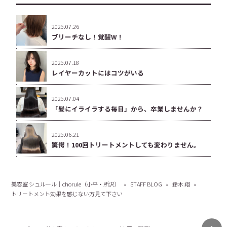
2025.07.26
ブリーチなし！覚醒W！
2025.07.18
レイヤーカットにはコツがいる
2025.07.04
「髪にイライラする毎日」から、卒業しませんか？
2025.06.21
驚愕！100回トリートメントしても変わりません。
美容室 シュルール｜chorule（小平・所沢）
»
STAFF BLOG
»
鈴木 翔
»
トリートメント効果を感じない方見て下さい