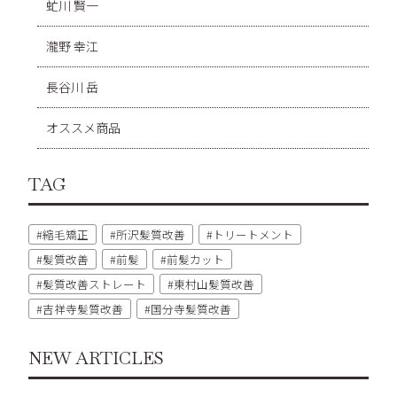
虻川 賢一
瀧野 幸江
長谷川 岳
オススメ商品
TAG
縮毛矯正
所沢髪質改善
トリートメント
髪質改善
前髪
前髪カット
髪質改善ストレート
東村山髪質改善
吉祥寺髪質改善
国分寺髪質改善
NEW ARTICLES