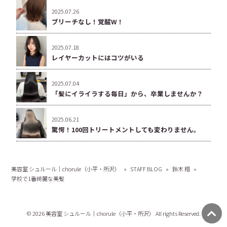
2025.07.26
ブリーチなし！覚醒W！
2025.07.18
レイヤーカットにはコツがいる
2025.07.04
「髪にイライラする毎日」から、卒業しませんか？
2025.06.21
驚愕！100回トリートメントしても変わりません。
美容室 シュルール｜chorule（小平・所沢）
»
STAFF BLOG
»
鈴木 翔
»
学校で1番綺麗な美髪
© 2026 美容室 シュルール｜chorule（小平・所沢） All rights Reserved.