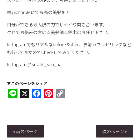
ストレートもその後のケアも是非お任せ下さい^ ^
是非choruleにて最高の美髪を！
自分ができる最大限の力でしっかり向き合います。
クセでお悩みの方は☆美髪師☆鈴木のお任せ下さい。
Instagramでもリアルなbefore &after、事前カウンセリングなど
も行ってますのでCheckしてみてください。
Instagram @Suzuki_sho_hair
▼このページをシェア
Line
X
Facebook
Pinterest
Copy
Link
« 前のページ
次のページ »