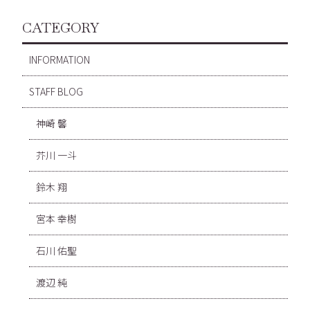
CATEGORY
INFORMATION
STAFF BLOG
神崎 馨
芥川 一斗
鈴木 翔
宮本 幸樹
石川 佑聖
渡辺 純