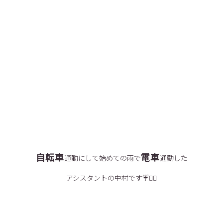
自転車
電車
通勤にして始めての雨で
通勤した
アシスタントの中村です☔️🤷‍♀️