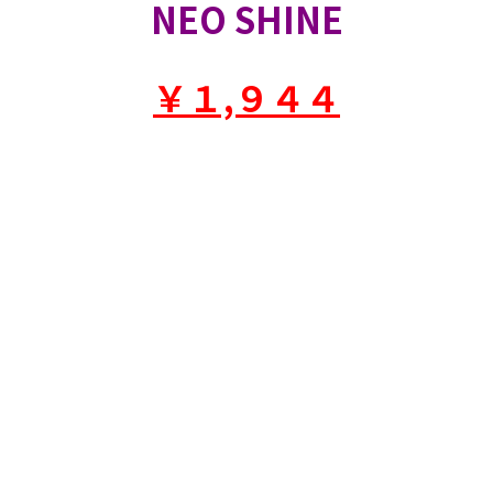
NEO SHINE
￥１,９４４