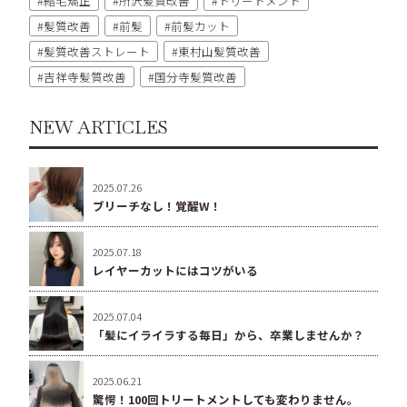
縮毛矯正
所沢髪質改善
トリートメント
髪質改善
前髪
前髪カット
髪質改善ストレート
東村山髪質改善
吉祥寺髪質改善
国分寺髪質改善
NEW ARTICLES
2025.07.26
ブリーチなし！覚醒W！
2025.07.18
レイヤーカットにはコツがいる
2025.07.04
「髪にイライラする毎日」から、卒業しませんか？
2025.06.21
驚愕！100回トリートメントしても変わりません。