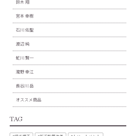
鈴木 翔
宮本 幸樹
石川 佑聖
渡辺 純
虻川 賢一
瀧野 幸江
長谷川 岳
オススメ商品
TAG