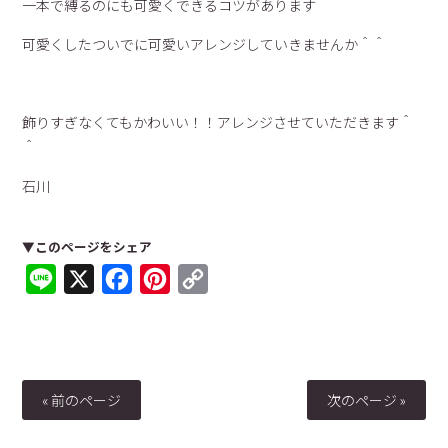
一本で縛るのにも可愛くできるコツがあります＾＾
可愛くしたついでに可愛いアレンジしていきませんか＾＾
飾りすぎなくてもかわいい！！アレンジさせていただきます＾
＾
石川
▼このページをシェア
Line
X
Facebook
Pinterest
Copy
Link
« 前のページ
次のページ »