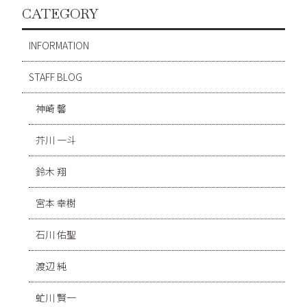
CATEGORY
INFORMATION
STAFF BLOG
神崎 馨
芥川 一斗
鈴木 翔
宮本 幸樹
石川 佑聖
渡辺 純
虻川 賢一