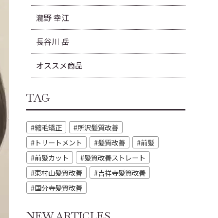
瀧野 幸江
長谷川 岳
オススメ商品
TAG
縮毛矯正
所沢髪質改善
トリートメント
髪質改善
前髪
前髪カット
髪質改善ストレート
東村山髪質改善
吉祥寺髪質改善
国分寺髪質改善
NEW ARTICLES