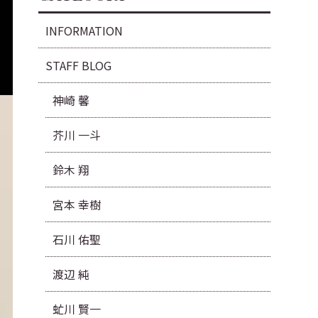
INFORMATION
STAFF BLOG
神崎 馨
芥川 一斗
鈴木 翔
宮本 幸樹
石川 佑聖
渡辺 純
虻川 賢一