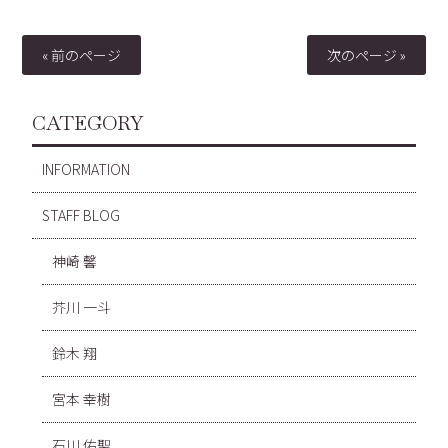
« 前のページ
次のページ »
CATEGORY
INFORMATION
STAFF BLOG
神崎 馨
芥川 一斗
鈴木 翔
宮本 幸樹
石川 佑聖