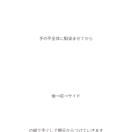
手の平全体に馴染ませてから
後→前→サイド
の順で手ぐしで根元からつけていきます