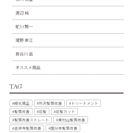
渡辺 純
虻川 賢一
瀧野 幸江
長谷川 岳
オススメ商品
TAG
縮毛矯正
所沢髪質改善
トリートメント
髪質改善
前髪
前髪カット
髪質改善ストレート
東村山髪質改善
吉祥寺髪質改善
国分寺髪質改善