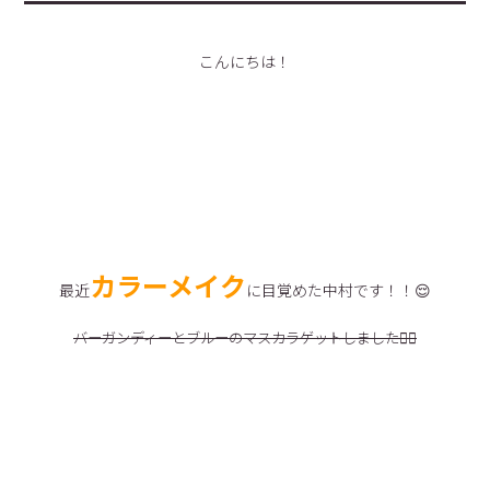
こんにちは！
カラーメイク
最近
に目覚めた中村です！！😌
バーガンディーとブルーのマスカラゲットしました🤷‍♀️