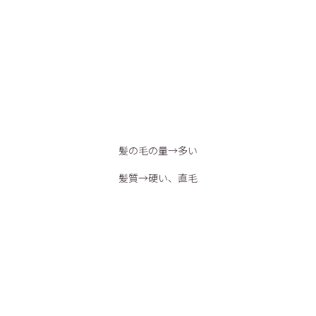
髪の毛の量→多い
髪質→硬い、直毛