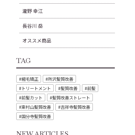
瀧野 幸江
長谷川 岳
オススメ商品
TAG
縮毛矯正
所沢髪質改善
トリートメント
髪質改善
前髪
前髪カット
髪質改善ストレート
東村山髪質改善
吉祥寺髪質改善
国分寺髪質改善
NEW ARTICLES