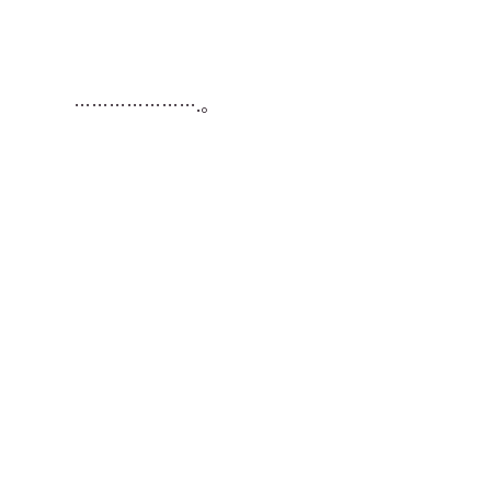
………………….。