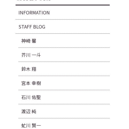
INFORMATION
STAFF BLOG
神崎 馨
芥川 一斗
鈴木 翔
宮本 幸樹
石川 佑聖
渡辺 純
虻川 賢一