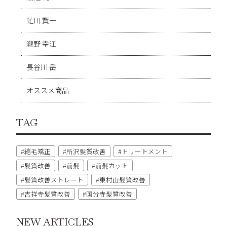
虻川 賢一
瀧野 幸江
長谷川 岳
オススメ商品
TAG
縮毛矯正
所沢髪質改善
トリートメント
髪質改善
前髪
前髪カット
髪質改善ストレート
東村山髪質改善
吉祥寺髪質改善
国分寺髪質改善
NEW ARTICLES