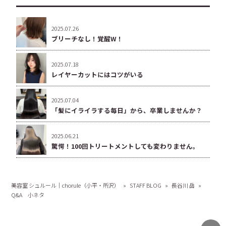
2025.07.26
ブリーチなし！覚醒W！
2025.07.18
レイヤーカットにはコツがいる
2025.07.04
「髪にイライラする毎日」から、卒業しませんか？
2025.06.21
驚愕！100回トリートメントしても変わりません。
美容室 シュルール｜chorule（小平・所沢）
»
STAFF BLOG
»
長谷川 岳
»
Q&A 小ネタ