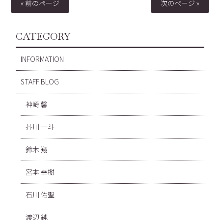
« 前のページ
次のページ »
CATEGORY
INFORMATION
STAFF BLOG
神崎 馨
芥川 一斗
鈴木 翔
宮本 幸樹
石川 佑聖
渡辺 純