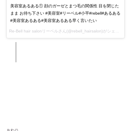
美容室あるある① 顔のガーゼとまつ毛の関係性 目を閉じた
まま お待ち下さい #美容室#リーベル#小平#rebell#あるある
#美容室あるある#美容室あるある早く言いたい
Re-Bell hair salonリーベルさん(@rebell_hairsalon)がシェアした投稿 –
おわり