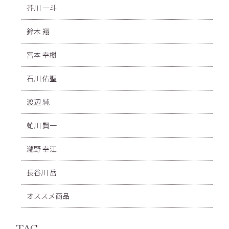
芥川 一斗
鈴木 翔
宮本 幸樹
石川 佑聖
渡辺 純
虻川 賢一
瀧野 幸江
長谷川 岳
オススメ商品
TAG