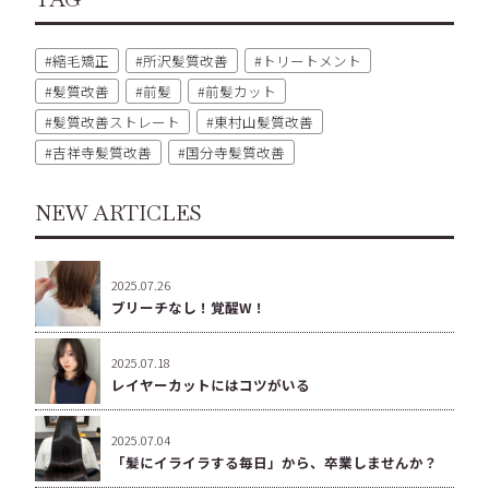
縮毛矯正
所沢髪質改善
トリートメント
髪質改善
前髪
前髪カット
髪質改善ストレート
東村山髪質改善
吉祥寺髪質改善
国分寺髪質改善
NEW ARTICLES
2025.07.26
ブリーチなし！覚醒W！
2025.07.18
レイヤーカットにはコツがいる
2025.07.04
「髪にイライラする毎日」から、卒業しませんか？