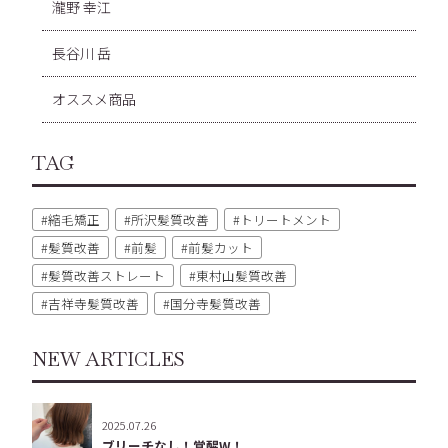
瀧野 幸江
長谷川 岳
オススメ商品
TAG
縮毛矯正
所沢髪質改善
トリートメント
髪質改善
前髪
前髪カット
髪質改善ストレート
東村山髪質改善
吉祥寺髪質改善
国分寺髪質改善
NEW ARTICLES
2025.07.26
ブリーチなし！覚醒W！