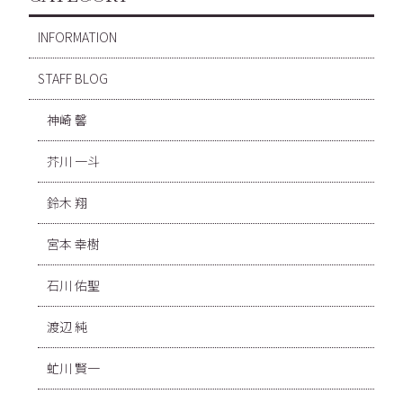
INFORMATION
STAFF BLOG
神崎 馨
芥川 一斗
鈴木 翔
宮本 幸樹
石川 佑聖
渡辺 純
虻川 賢一