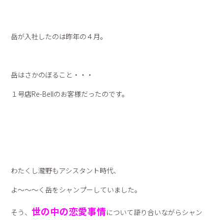
岳が入社したのは昨年の４月。
岳はさかのぼること・・・
１号店Re-Bellのお客様だったのです。
わたくし瀧野もアシスタント時代、
よ〜〜〜く岳をシャンプーしていました。
世の中の恋愛事情
そう、
について語り合いながらシャン