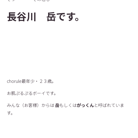
長谷川 岳です。
chorule最年少・２３歳。
お肌ぷるぷるボーイです。
みんな（お客様）からは
岳
もしくは
がっくん
と呼ばれていま
す。