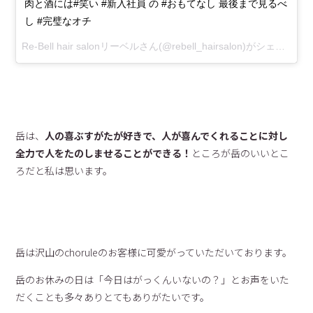
肉と酒には#笑い #新入社員 の #おもてなし 最後まで見るべ
し #完璧なオチ
Re-Bell hair salonリーベル
さん(@rebell_hairsalon)がシェアした投稿 –
岳は、
人の喜ぶすがたが好きで、
人が喜んでくれることに対し
全力で人をたのしませることができる！
ところが岳のいいとこ
ろだと私は思います。
岳は沢山のchoruleのお客様に可愛がっていただいております。
岳のお休みの日は「今日はがっくんいないの？」とお声をいた
だくことも多々ありとてもありがたいです。