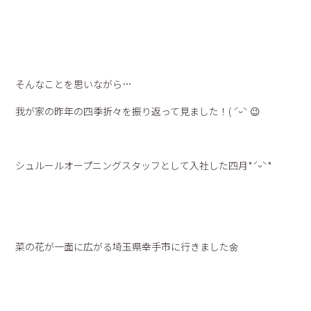
そんなことを思いながら…
我が家の昨年の四季折々を振り返って見ました！( ˊᵕˋ 😉
シュルールオープニングスタッフとして入社した四月*ˊᵕˋ*
菜の花が一面に広がる埼玉県幸手市に行きました🌼