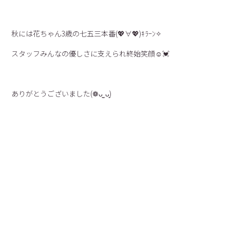
秋には花ちゃん3歳の七五三本番(💖∀💖)ｷﾗｰﾝ✧
スタッフみんなの優しさに支えられ終始笑顔☺💓
ありがとうございました(❁ᴗ͈ˬᴗ͈)