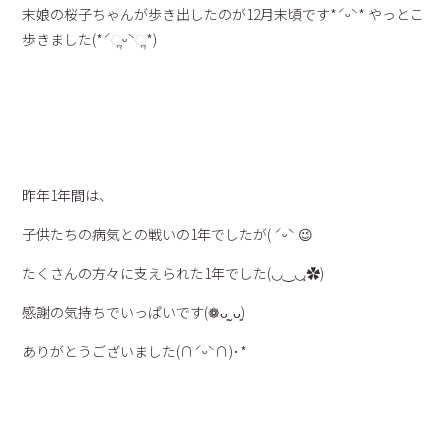
末娘の桜子ちゃんが歩き出したのが12月末頃です*ˊᵕˋ*
やっとこ
歩きました(*ˊૢᵕˋૢ*)
昨年1年間は、
子供たちの病気との戦いの1年でしたが( ˊᵕˋ 😉
たくさんの方々に支えられた1年でした(◡‿◡ฺ✿)
感謝の気持ちでいっぱいです(❁ᴗ͈ˬᴗ͈)
ありがとうございました(∩ˊᵕˋ∩)･*