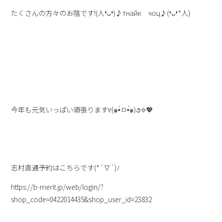
たくさんの方々のお陰です!(人❛ᴗ❛)♪тнайк чоц♪(❛ᴗ❛*人)
今年も元気いっぱい頑張ります୧(๑•̀ㅁ•́๑)૭✧💖
志村直通予約はこちらです(*´∇`)ﾉ
https://b-merit.jp/web/login/?
shop_code=0422014435&shop_user_id=23832