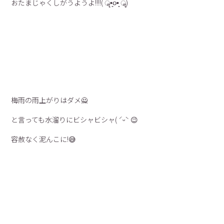
おたまじゃくしがうようよ!!!!( ॣ•͈૦•͈ ॣ)
梅雨の雨上がりはダメ🙅
と言っても水溜りにビシャビシャ( ˊᵕˋ 😉
容赦なく泥んこに!😅