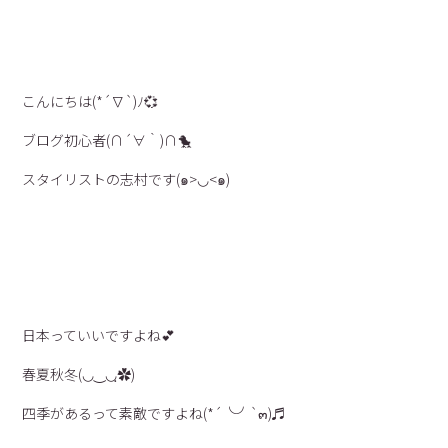
こんにちは(*´∇`)ﾉ💞
ブログ初心者(∩´∀｀)∩🐤
スタイリストの志村です(๑>◡<๑)
日本っていいですよね💕
春夏秋冬(◡‿◡ฺ✿)
四季があるって素敵ですよね(*´╰╯`๓)♬