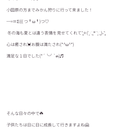
小田原の方までみかん狩りに行って来ました！
─=≡Σ((( つ╹ω╹)つ♡
冬の海も夏とは違う表情を見せてくれて῍̻̩✧(´͈ ૢᐜ `͈ૢ)˖῍̻̩
心は癒され💓お腹は満たされ(*^ω^*)
満足な１日でした(*´╰╯`๓)♬
そんな日々の中で☘️
子供たちは日に日に成長して行きますよね🤗