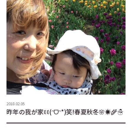
2018.02.05
昨年の我が家ꉂꉂ(ᵔᗜᵔ*)笑!春夏秋冬🌸☀️🌾☃️