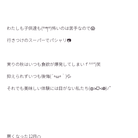
わたしも子供達も(꒪ཀ꒪)怖いのは苦手なので😱
行きつけのスーパーでパシャリ📷
実りの秋はいつも食欲が爆発してしまいｆ^^*)笑
抑えられずいつも後悔(´+ω+｀)💦
それでも美味しい体験には目がない私たち(◍˃̶ᗜ˂̶◍)ﾉ”
寒くなった12月🍊