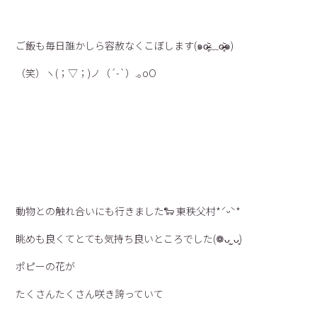
ご飯も毎日誰かしら容赦なくこぼします(๑o̴̶̷̥᷅﹏o̴̶̷̥᷅๑)
（笑）ヽ(；▽；)ノ（´-`）.｡oO
動物との触れ合いにも行きました🐑
東秩父村*ˊᵕˋ*
眺めも良くてとても気持ち良いところでした(❁ᴗ͈ˬᴗ͈)
ポピーの花が
たくさんたくさん咲き誇っていて