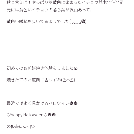
秋と言えば！やっぱり💛黄色に染まったイチョウ並木**ˊᵕˋ*
足
元には黄色いイチョウの落ち葉が沢山あって、
黄色い絨毯を歩いてるようでした(◡‿◡ฺ✿)
初めてのお煎餅焼き体験もしました🍘
焼きたてのお煎餅に舌つずみ(≧ω≦)
最近ではよく見かけるハロウィン🎃🎃
♡happy Halloween♡🎃🎃
の仮装(｡•ᴗ•｡)♡