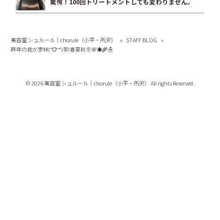
驚愕！100回トリートメントしても変わりません。
美容室 シュルール｜chorule（小平・所沢）
»
STAFF BLOG
»
昨年の我が家ꉂꉂ(ᵔᗜᵔ*)笑!春夏秋冬🌸☀️🌾☃️
© 2026 美容室 シュルール｜chorule（小平・所沢） All rights Reserved.