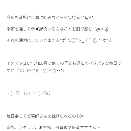
今年も育児に仕事に励みながら✧*｡٩(ˊωˋ*)و✧*｡
季節を通して🌸☀️🌾☃️いろんなことを肌で感じ( ॣ•͈૦•͈ ॣ)
それを活力にしていきます☆*✲ﾟ*｡(((´♡‿♡`+)))｡*ﾟ✲*☆
イタズラ(⃔ ॑꒳ ॑*)⃕↝真っ盛りの子ども達とのバタバタな毎日で
すが（笑）(^-^*)(･･*)(^-^*)(･･*)
ヽ(；▽；)ノ( ˊᵕˋ ;)（笑）
毎日楽しく美容師さんを続けられるのも✂️
家族、スタッフ、お客様、保育園や保育ママさん…