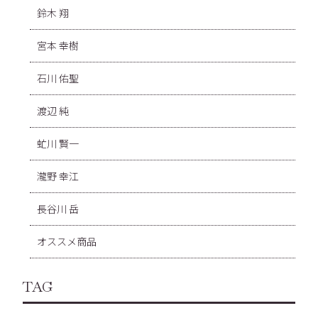
鈴木 翔
宮本 幸樹
石川 佑聖
渡辺 純
虻川 賢一
瀧野 幸江
長谷川 岳
オススメ商品
TAG