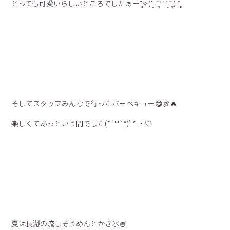
とっても可愛いらしいところでしたぁー῍̻̩✧(´͈ ૢᐜ `͈ૢ)˖῍̻̩
そしてスタッフみんなで行ったバーベキュー😋🍖🔥
楽しくてあっという間でした(*´꒳`*)ﾟ*.・♡
夏は長瀞の流しそうめんとかき氷🍧