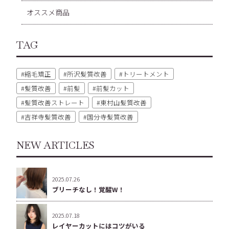
オススメ商品
TAG
縮毛矯正
所沢髪質改善
トリートメント
髪質改善
前髪
前髪カット
髪質改善ストレート
東村山髪質改善
吉祥寺髪質改善
国分寺髪質改善
NEW ARTICLES
2025.07.26
ブリーチなし！覚醒W！
2025.07.18
レイヤーカットにはコツがいる