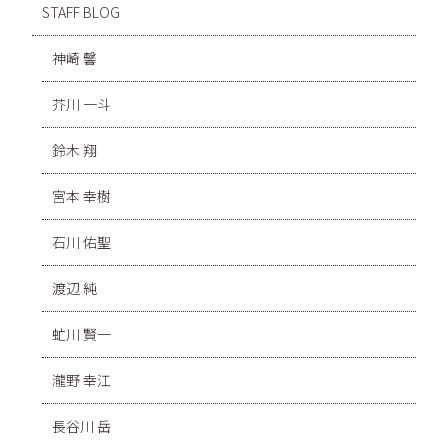
STAFF BLOG
神崎 馨
芥川 一斗
鈴木 翔
宮本 幸樹
石川 佑聖
渡辺 純
虻川 賢一
瀧野 幸江
長谷川 岳