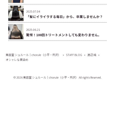
2025.07.04
「髪にイライラする毎日」から、卒業しませんか？
2025.06.21
驚愕！100回トリートメントしても変わりません。
美容室 シュルール｜chorule（小平・所沢）
»
STAFF BLOG
»
渡辺 純
»
オシャレな黒染め
© 2026 美容室 シュルール｜chorule（小平・所沢） All rights Reserved.