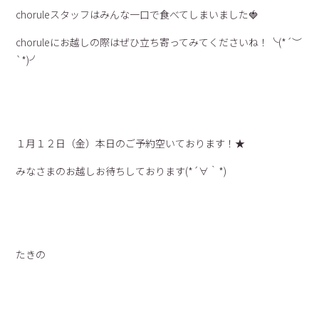
choruleスタッフはみんな一口で食べてしまいました🍓
choruleにお越しの際はぜひ立ち寄ってみてくださいね！╰(*´︶
`*)╯
１月１２日（金）本日のご予約空いております！★
みなさまのお越しお待ちしております(*´∀｀*)
たきの