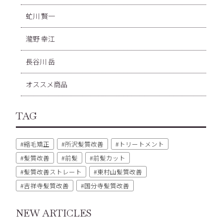
虻川 賢一
瀧野 幸江
長谷川 岳
オススメ商品
TAG
縮毛矯正
所沢髪質改善
トリートメント
髪質改善
前髪
前髪カット
髪質改善ストレート
東村山髪質改善
吉祥寺髪質改善
国分寺髪質改善
NEW ARTICLES