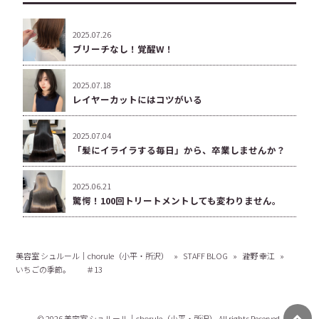
2025.07.26
ブリーチなし！覚醒W！
2025.07.18
レイヤーカットにはコツがいる
2025.07.04
「髪にイライラする毎日」から、卒業しませんか？
2025.06.21
驚愕！100回トリートメントしても変わりません。
美容室 シュルール｜chorule（小平・所沢）
»
STAFF BLOG
»
瀧野 幸江
»
いちごの季節。 ＃13
© 2026 美容室 シュルール｜chorule（小平・所沢） All rights Reserved.