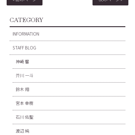
CATEGORY
INFORMATION
STAFF BLOG
神崎 馨
芥川 一斗
鈴木 翔
宮本 幸樹
石川 佑聖
渡辺 純