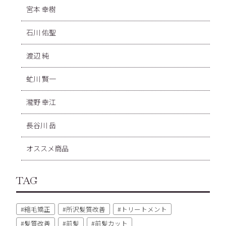
宮本 幸樹
石川 佑聖
渡辺 純
虻川 賢一
瀧野 幸江
長谷川 岳
オススメ商品
TAG
縮毛矯正
所沢髪質改善
トリートメント
髪質改善
前髪
前髪カット