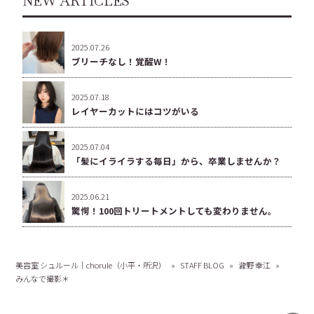
NEW ARTICLES
2025.07.26
ブリーチなし！覚醒W！
2025.07.18
レイヤーカットにはコツがいる
2025.07.04
「髪にイライラする毎日」から、卒業しませんか？
2025.06.21
驚愕！100回トリートメントしても変わりません。
美容室 シュルール｜chorule（小平・所沢）
»
STAFF BLOG
»
瀧野 幸江
»
みんなで撮影＊