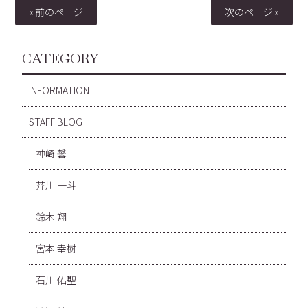
« 前のページ
次のページ »
CATEGORY
INFORMATION
STAFF BLOG
神崎 馨
芥川 一斗
鈴木 翔
宮本 幸樹
石川 佑聖