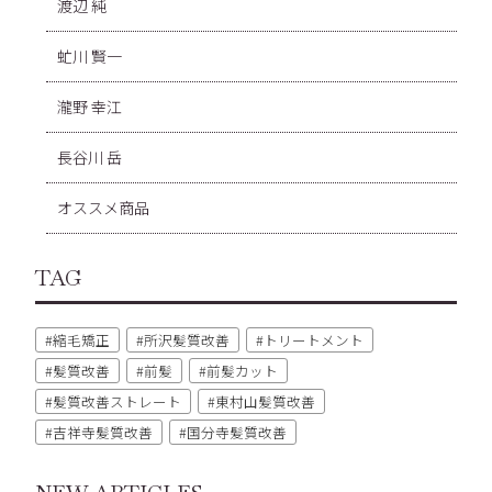
渡辺 純
虻川 賢一
瀧野 幸江
長谷川 岳
オススメ商品
TAG
縮毛矯正
所沢髪質改善
トリートメント
髪質改善
前髪
前髪カット
髪質改善ストレート
東村山髪質改善
吉祥寺髪質改善
国分寺髪質改善