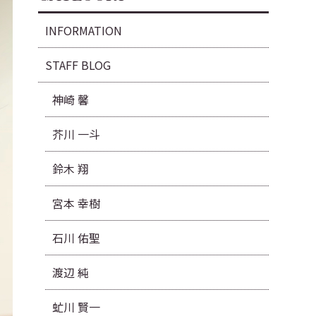
INFORMATION
STAFF BLOG
神崎 馨
芥川 一斗
鈴木 翔
宮本 幸樹
石川 佑聖
渡辺 純
虻川 賢一