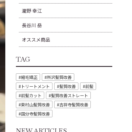
瀧野 幸江
長谷川 岳
オススメ商品
TAG
縮毛矯正
所沢髪質改善
トリートメント
髪質改善
前髪
前髪カット
髪質改善ストレート
東村山髪質改善
吉祥寺髪質改善
国分寺髪質改善
NEW ARTICLES