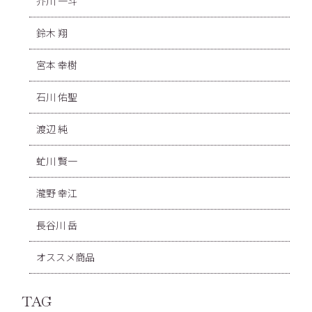
芥川 一斗
鈴木 翔
宮本 幸樹
石川 佑聖
渡辺 純
虻川 賢一
瀧野 幸江
長谷川 岳
オススメ商品
TAG