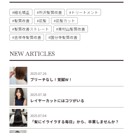
縮毛矯正
所沢髪質改善
トリートメント
髪質改善
前髪
前髪カット
髪質改善ストレート
東村山髪質改善
吉祥寺髪質改善
国分寺髪質改善
NEW ARTICLES
2025.07.26
ブリーチなし！覚醒W！
2025.07.18
レイヤーカットにはコツがいる
2025.07.04
「髪にイライラする毎日」から、卒業しませんか？