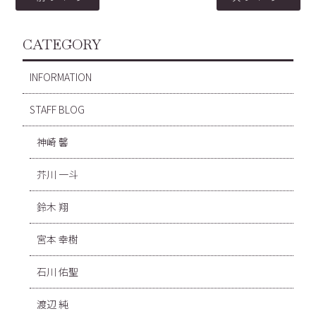
CATEGORY
INFORMATION
STAFF BLOG
神崎 馨
芥川 一斗
鈴木 翔
宮本 幸樹
石川 佑聖
渡辺 純