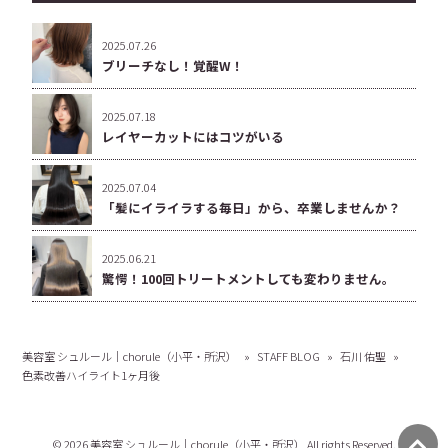
2025.07.26
ブリーチなし！覚醒W！
2025.07.18
レイヤーカットにはコツがいる
2025.07.04
「髪にイライラする毎日」から、卒業しませんか？
2025.06.21
驚愕！100回トリートメントしても変わりません。
美容室 シュルール｜chorule（小平・所沢）
»
STAFF BLOG
»
石川 佑聖
»
色素改善ハイライト1ヶ月後
© 2026 美容室 シュルール｜chorule（小平・所沢） All rights Reserved.