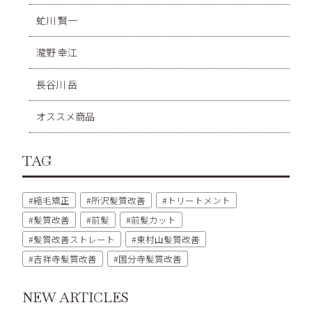
虻川 賢一
瀧野 幸江
長谷川 岳
オススメ商品
TAG
縮毛矯正
所沢髪質改善
トリートメント
髪質改善
前髪
前髪カット
髪質改善ストレート
東村山髪質改善
吉祥寺髪質改善
国分寺髪質改善
NEW ARTICLES