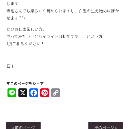
します
直毛さんでも柔らかく見せられますし、白髪の生え始めはぼか
せます(^^)
せひお仕事厳しい方、
やってみたいけどハイライトは初めてで、、という方
1度ご相談ください！
石川
▼このページをシェア
Line
X
Facebook
Pinterest
Copy
Link
« 前のページ
次のページ »