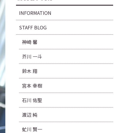
INFORMATION
STAFF BLOG
神崎 馨
芥川 一斗
鈴木 翔
宮本 幸樹
石川 佑聖
渡辺 純
虻川 賢一