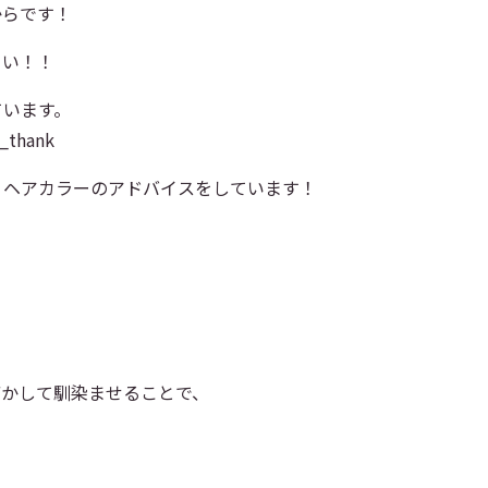
からです！
さい！！
ています。
hank
、ヘアカラーのアドバイスをしています！
ぼかして馴染ませることで、