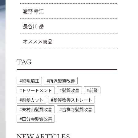
瀧野 幸江
長谷川 岳
オススメ商品
TAG
縮毛矯正
所沢髪質改善
トリートメント
髪質改善
前髪
前髪カット
髪質改善ストレート
東村山髪質改善
吉祥寺髪質改善
国分寺髪質改善
NEW ARTICLES