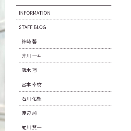
INFORMATION
STAFF BLOG
神崎 馨
芥川 一斗
鈴木 翔
宮本 幸樹
石川 佑聖
渡辺 純
虻川 賢一