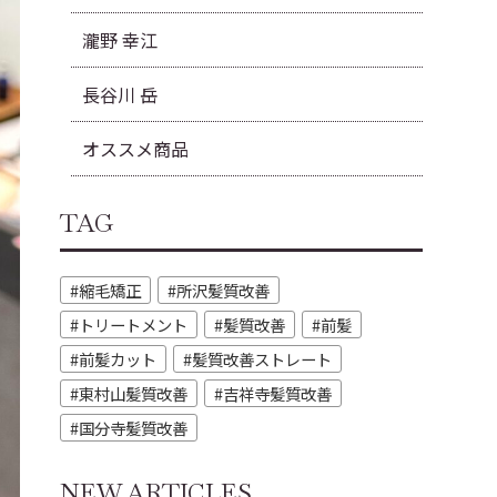
瀧野 幸江
長谷川 岳
オススメ商品
TAG
縮毛矯正
所沢髪質改善
トリートメント
髪質改善
前髪
前髪カット
髪質改善ストレート
東村山髪質改善
吉祥寺髪質改善
国分寺髪質改善
NEW ARTICLES