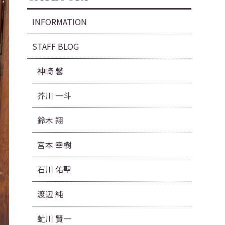
INFORMATION
STAFF BLOG
神崎 馨
芥川 一斗
鈴木 翔
宮本 幸樹
石川 佑聖
渡辺 純
虻川 賢一