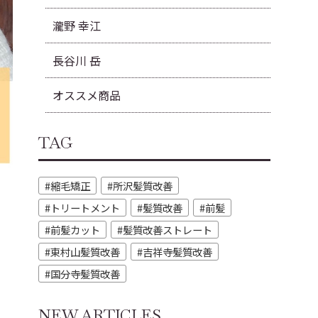
瀧野 幸江
長谷川 岳
オススメ商品
TAG
縮毛矯正
所沢髪質改善
トリートメント
髪質改善
前髪
前髪カット
髪質改善ストレート
東村山髪質改善
吉祥寺髪質改善
国分寺髪質改善
NEW ARTICLES