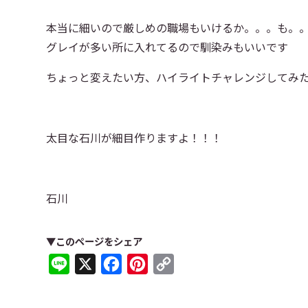
本当に細いので厳しめの職場もいけるか。。。も。
グレイが多い所に入れてるので馴染みもいいです
ちょっと変えたい方、ハイライトチャレンジしてみ
太目な石川が細目作りますよ！！！
石川
▼このページをシェア
Line
X
Facebook
Pinterest
Copy
Link