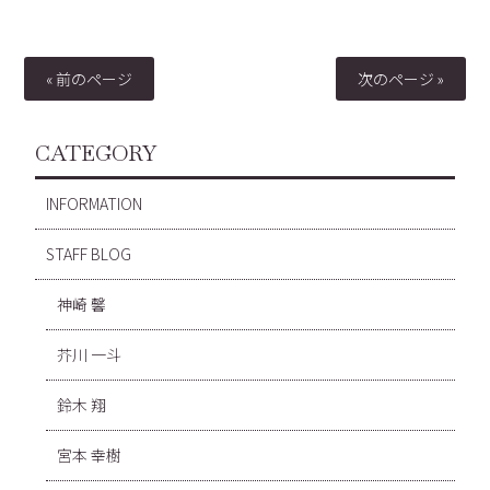
« 前のページ
次のページ »
CATEGORY
INFORMATION
STAFF BLOG
神崎 馨
芥川 一斗
鈴木 翔
宮本 幸樹