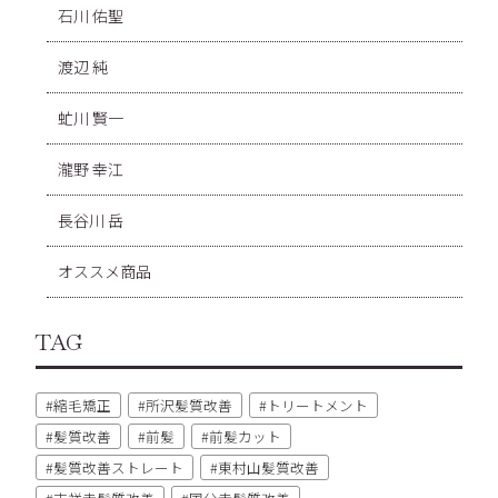
石川 佑聖
渡辺 純
虻川 賢一
瀧野 幸江
長谷川 岳
オススメ商品
TAG
縮毛矯正
所沢髪質改善
トリートメント
髪質改善
前髪
前髪カット
髪質改善ストレート
東村山髪質改善