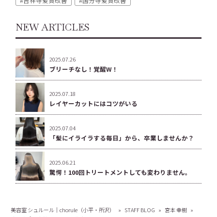
吉祥寺髪質改善
国分寺髪質改善
NEW ARTICLES
2025.07.26
ブリーチなし！覚醒W！
2025.07.18
レイヤーカットにはコツがいる
2025.07.04
「髪にイライラする毎日」から、卒業しませんか？
2025.06.21
驚愕！100回トリートメントしても変わりません。
美容室 シュルール｜chorule（小平・所沢）
»
STAFF BLOG
»
宮本 幸樹
»