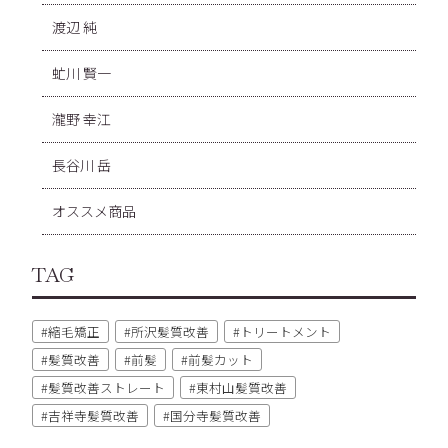
渡辺 純
虻川 賢一
瀧野 幸江
長谷川 岳
オススメ商品
TAG
縮毛矯正
所沢髪質改善
トリートメント
髪質改善
前髪
前髪カット
髪質改善ストレート
東村山髪質改善
吉祥寺髪質改善
国分寺髪質改善