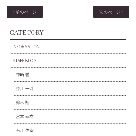
« 前のページ
次のページ »
CATEGORY
INFORMATION
STAFF BLOG
神崎 馨
芥川 一斗
鈴木 翔
宮本 幸樹
石川 佑聖