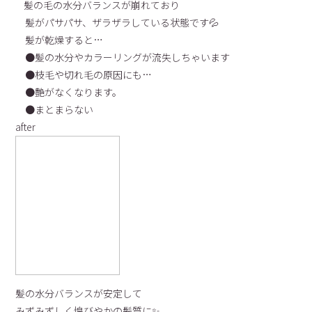
髪の毛の水分バランスが崩れており
髪がパサパサ、ザラザラしている状態です💦
髪が乾燥すると…
●髪の水分やカラーリングが流失しちゃいます
●枝毛や切れ毛の原因にも…
●艶がなくなります。
●まとまらない
after
髪の水分バランスが安定して
みずみずしく煌びやかの髪質に✨