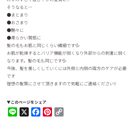
そうなると…
●まとまり
●おさまり
●艶々に
●柔らかい質感に
髪の毛もお肌と同じくらい繊細です💦
お肌が乾燥するとバリア機能が弱くなり外部からの刺激に弱く
なります。髪の毛も同じです💦
今後、髪を美しくしていくには外側と内側の両方のケアが必要
です
理想の髪質にさせて頂きますので気軽にご連絡ください‼︎
▼このページをシェア
Line
X
Facebook
Pinterest
Copy
Link