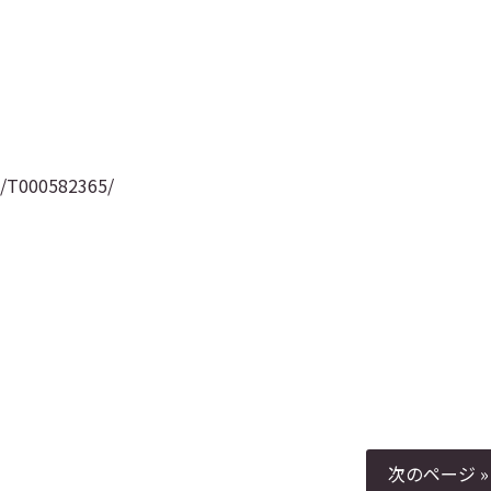
st/T000582365/
次のページ »