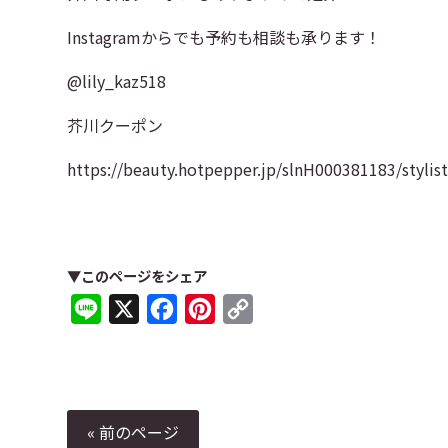
Instagramからでも予約も相談も承ります！
@lily_kaz518
芥川クーポン
https://beauty.hotpepper.jp/slnH000381183/styli
▼このページをシェア
Line
X
Facebook
Pinterest
Copy
Link
« 前のページ