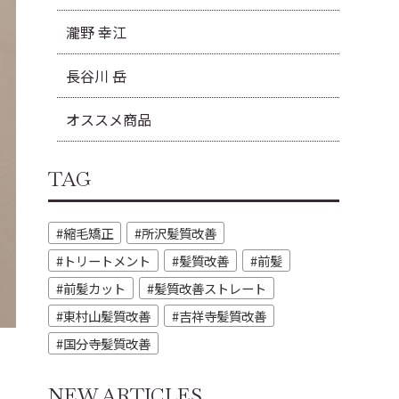
瀧野 幸江
長谷川 岳
オススメ商品
TAG
縮毛矯正
所沢髪質改善
トリートメント
髪質改善
前髪
前髪カット
髪質改善ストレート
東村山髪質改善
吉祥寺髪質改善
国分寺髪質改善
NEW ARTICLES