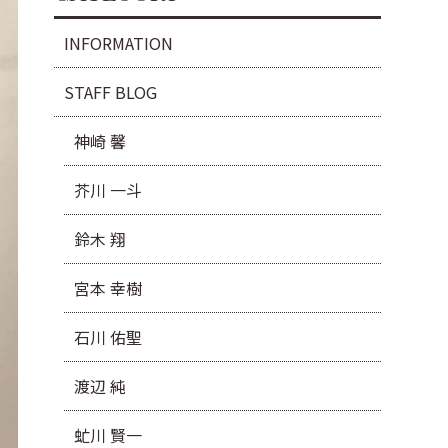
INFORMATION
STAFF BLOG
神崎 馨
芥川 一斗
鈴木 翔
宮本 幸樹
石川 佑聖
渡辺 純
虻川 賢一