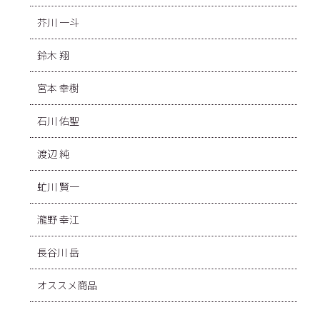
芥川 一斗
鈴木 翔
宮本 幸樹
石川 佑聖
渡辺 純
虻川 賢一
瀧野 幸江
長谷川 岳
オススメ商品