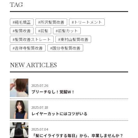
TAG
縮毛矯正
所沢髪質改善
トリートメント
髪質改善
前髪
前髪カット
髪質改善ストレート
東村山髪質改善
吉祥寺髪質改善
国分寺髪質改善
NEW ARTICLES
2025.07.26
ブリーチなし！覚醒W！
2025.07.18
レイヤーカットにはコツがいる
2025.07.04
「髪にイライラする毎日」から、卒業しませんか？