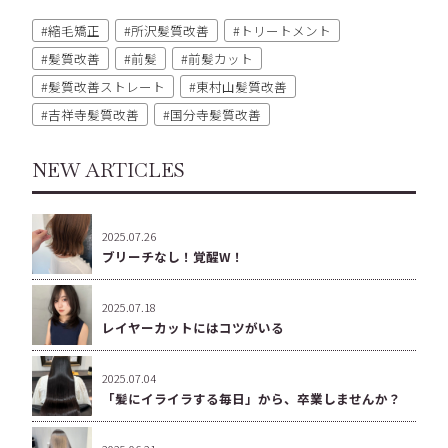
縮毛矯正
所沢髪質改善
トリートメント
髪質改善
前髪
前髪カット
髪質改善ストレート
東村山髪質改善
吉祥寺髪質改善
国分寺髪質改善
NEW ARTICLES
2025.07.26
ブリーチなし！覚醒W！
2025.07.18
レイヤーカットにはコツがいる
2025.07.04
「髪にイライラする毎日」から、卒業しませんか？