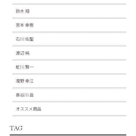
鈴木 翔
宮本 幸樹
石川 佑聖
渡辺 純
虻川 賢一
瀧野 幸江
長谷川 岳
オススメ商品
TAG