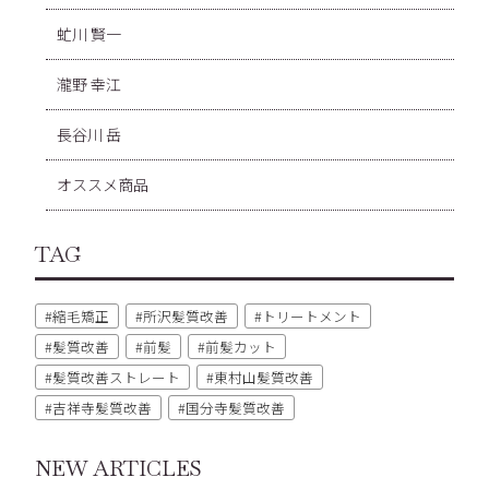
虻川 賢一
瀧野 幸江
長谷川 岳
オススメ商品
TAG
縮毛矯正
所沢髪質改善
トリートメント
髪質改善
前髪
前髪カット
髪質改善ストレート
東村山髪質改善
吉祥寺髪質改善
国分寺髪質改善
NEW ARTICLES