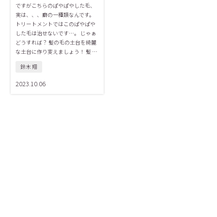
ですがこちらのぱやぱやした毛、
実は、、、癖の一種類なんです。
トリートメントではこのぱやぱや
した毛は治せないです…。 じゃぁ
どうすれば？ 髪の毛の土台を綺麗
な土台に作り変えましょう！ 髪 …
鈴木 翔
2023.10.06