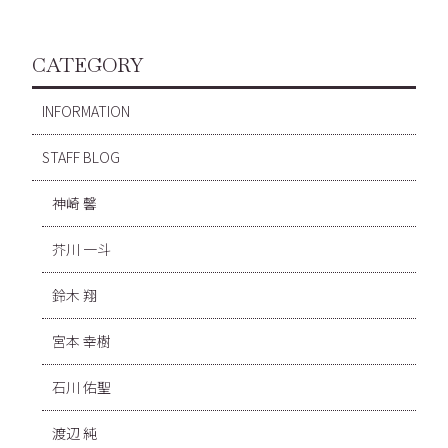
CATEGORY
INFORMATION
STAFF BLOG
神崎 馨
芥川 一斗
鈴木 翔
宮本 幸樹
石川 佑聖
渡辺 純